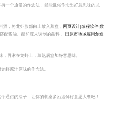
掌持一个通俗的作念法，就能世俗作念出好意思味的龙
量料酒，将龙虾腹部向上放入蒸盘，
网页设计|编程软件|数
搭配酱油、醋和蒜末调制的蘸料，
田原市地域雇用創造
调味，再淋在龙虾上，蒸熟后愈加好意思味。
留龙虾原汁原味的作念法。
这个通俗的法子，让你的餐桌多沿途鲜好意思大餐吧！