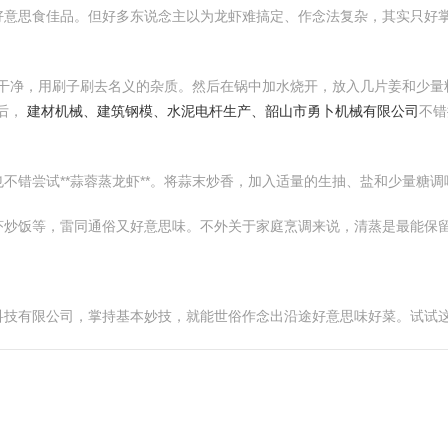
好意思食佳品。但好多东说念主以为龙虾难搞定、作念法复杂，其实只好
清洗干净，用刷子刷去名义的杂质。然后在锅中加水烧开，放入几片姜和少
好后，
建材机械、建筑钢模、水泥电杆生产、韶山市勇卜机械有限公司
不错
也不错尝试**蒜蓉蒸龙虾**。将蒜末炒香，加入适量的生抽、盐和少量糖
虾炒饭等，雷同通俗又好意思味。不外关于家庭烹调来说，清蒸是最能保
科技有限公司，掌持基本妙技，就能世俗作念出沿途好意思味好菜。试试