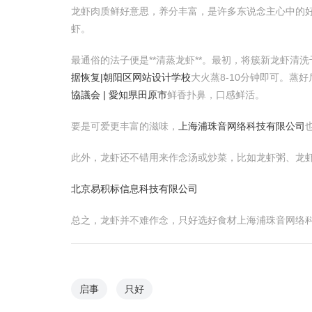
龙虾肉质鲜好意思，养分丰富，是许多东说念主心中的
虾。
最通俗的法子便是**清蒸龙虾**。最初，将簇新龙虾
据恢复|朝阳区网站设计学校
大火蒸8-10分钟即可。蒸
協議会 | 愛知県田原市
鲜香扑鼻，口感鲜活。
要是可爱更丰富的滋味，
上海浦珠音网络科技有限公司
此外，龙虾还不错用来作念汤或炒菜，比如龙虾粥、龙
北京易积标信息科技有限公司
总之，龙虾并不难作念，只好选好食材上海浦珠音网络
启事
只好